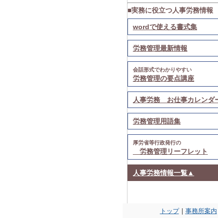
■実務に役立つ人事労務情報
wordで使える書式集
労務管理最新情報
会話形式でわかりやすい
労務管理の要点講座
人事労務 お仕事カレンダ
労務管理用語集
厚労省等行政発行の
労務管理リーフレット
人事労務情報一覧▲
トップ
|
事務所案内