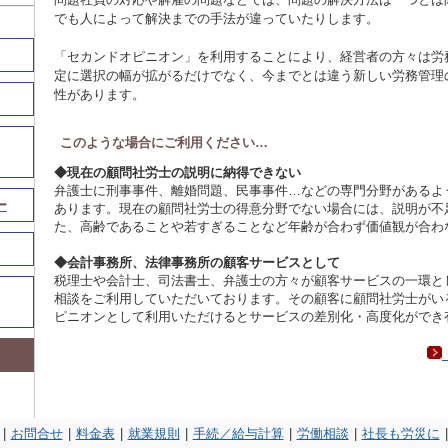
でも人によって解決までの手法が違っていたりします。
「セカンドオピニオン」を利用することにより、経営者の方々は労
定に選択の幅が拡がるだけでなく、今までとは違う新しい労務管理
性があります。
このような場合にご利用ください…
◆現在の顧問社労士の説明に納得できない
弁護士に刑事事件、離婚問題、民事事件…などの専門分野があるよ
ー
あります。現在の顧問社労士の得意分野でない場合には、説明が不
た、高齢であることや若すぎることなど年齢が合わず価値観が合わ
◆会計事務所、法律事務所の顧客サービスとして
税理士や会計士、司法書士、弁護士の方々が顧客サービスの一環と
相談をご利用していただいております。その顧客に顧問社労士がい
ピニオンとして利用いただけるとサービスの差別化・高度化ができ
|
お問合せ
|
料金表
|
就業規則
|
手続／給与計算
|
労働相談
|
社長も労災に
|