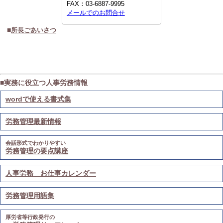
FAX：
03-6887-9995
メールでのお問合せ
■
所長ごあいさつ
■実務に役立つ人事労務情報
wordで使える書式集
労務管理最新情報
会話形式でわかりやすい
労務管理の要点講座
人事労務 お仕事カレンダー
労務管理用語集
厚労省等行政発行の