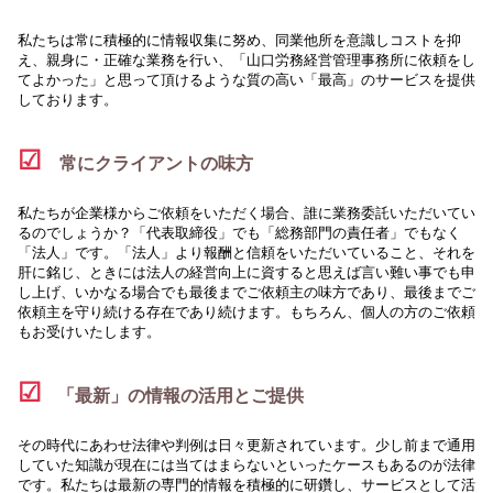
私たちは常に積極的に情報収集に努め、同業他所を意識しコストを抑
え、親身に・正確な業務を行い、「山口労務経営管理事務所に依頼をし
てよかった」と思って頂けるような質の高い「最高」のサービスを提供
しております。
☑
常にクライアントの味方
私たちが企業様からご依頼をいただく場合、誰に業務委託いただいてい
るのでしょうか？「代表取締役」でも「総務部門の責任者」でもなく
「法人」です。「法人」より報酬と信頼をいただいていること、それを
肝に銘じ、ときには法人の経営向上に資すると思えば言い難い事でも申
し上げ、いかなる場合でも最後までご依頼主の味方であり、最後までご
依頼主を守り続ける存在であり続けます。もちろん、個人の方のご依頼
もお受けいたします。
☑
「最新」の情報の活用とご提供
その時代にあわせ法律や判例は日々更新されています。少し前まで通用
していた知識が現在には当てはまらないといったケースもあるのが法律
です。私たちは最新の専門的情報を積極的に研鑽し、サービスとして活