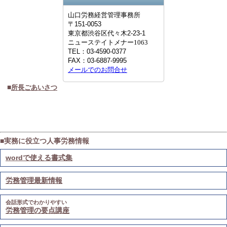
山口労務経営管理事務所
〒
151-0053
東京都
渋谷区代々木2-23-1
ニューステイトメナー1063
TEL：
03-4590-0377
FAX：
03-6887-9995
メールでのお問合せ
■
所長ごあいさつ
■実務に役立つ人事労務情報
wordで使える書式集
労務管理最新情報
会話形式でわかりやすい
労務管理の要点講座